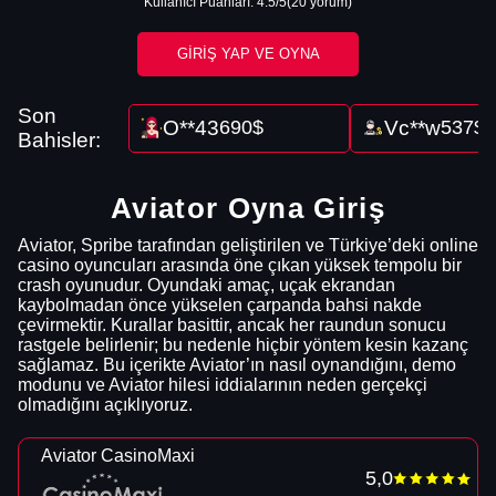
Kullanıcı Puanları: 4.5/5(20 yorum)
GIRIŞ YAP VE OYNA
Son
O**43
Vc**w
690$
537$
Bahisler:
Aviator Oyna Giriş
Aviator, Spribe tarafından geliştirilen ve Türkiye’deki online
casino oyuncuları arasında öne çıkan yüksek tempolu bir
crash oyunudur. Oyundaki amaç, uçak ekrandan
kaybolmadan önce yükselen çarpanda bahsi nakde
çevirmektir. Kurallar basittir, ancak her raundun sonucu
rastgele belirlenir; bu nedenle hiçbir yöntem kesin kazanç
sağlamaz. Bu içerikte Aviator’ın nasıl oynandığını, demo
modunu ve Aviator hilesi iddialarının neden gerçekçi
olmadığını açıklıyoruz.
Aviator CasinoMaxi
5,0