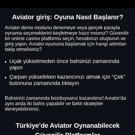
Aviator giriş: Oyuna Nasıl Başlanır?
Aviator demo modunu denemeye veya gerçek parayla
oynama seçeneklerini keşfetmeye hazır mısınız? Güvenilir
bir online casino platformu seçin, hesabınızı oluşturun ve
giriş yapın. Aviator oyununa başlamak için hangi adımları
takip etmelisiniz?
Uçak yükselmeden önce bahsinizi zamanında
yapın
Çarpan yükselirken kazancınızı almak için “Çek”
butonuna zamanında tıklayın
Bahsinizi zamanında bozduysanız kazandınız! Aviator'da
aynı anda iki bahis yapabilir ve farklı stratejiler
deneyebilirsiniz.
Türkiye’de Aviator Oynanabilecek